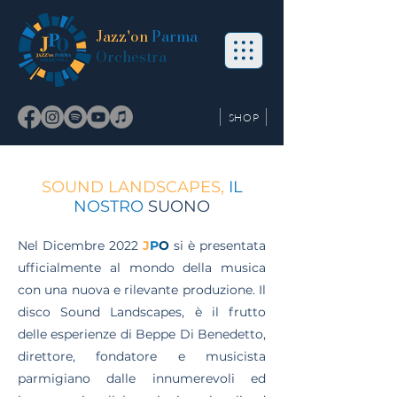
Jazz'on
Parma
Orchestra
SHOP
SOUND LANDSCAPES,
IL
NOSTRO
SUONO
Nel Dicembre 2022
J
P
O
si è presentata
ufficialmente al mondo della musica
con una nuova e rilevante produzione. Il
disco Sound Landscapes, è il frutto
delle esperienze di Beppe Di Benedetto,
direttore, fondatore e musicista
parmigiano dalle innumerevoli ed