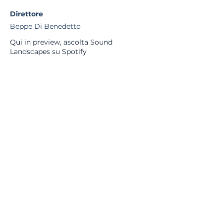
Direttore
Beppe Di Benedetto
Qui in preview, ascolta Sound
Landscapes su Spotify
Se hai apprezzato questa pagina, ti invitiamo a
condividere la nostra passione per la musica! Aiutaci
a far conoscere la nostra attività: condividi questa
pagina sui tuoi social tramite i pulsanti qui sotto.
Grazie di cuore per il tuo supporto!