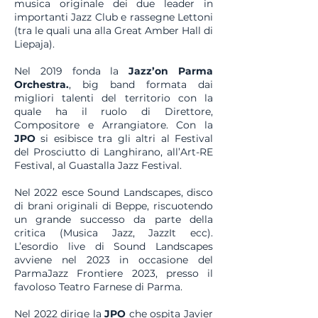
musica originale dei due leader in
importanti Jazz Club e rassegne Lettoni
(tra le quali una alla Great Amber Hall di
Liepaja).
Nel 2019 fonda la
Jazz’on
Parma
Orchestra.
, big band formata dai
migliori talenti del territorio con la
quale ha il ruolo di Direttore,
Compositore e Arrangiatore. Con la
J
P
O
si esibisce tra gli altri al Festival
del Prosciutto di Langhirano, all’Art-RE
Festival, al Guastalla Jazz Festival.
Nel 2022 esce Sound Landscapes, disco
di brani originali di Beppe, riscuotendo
un grande successo da parte della
critica (Musica Jazz, JazzIt ecc).
L’esordio live di Sound Landscapes
avviene nel 2023 in occasione del
ParmaJazz Frontiere 2023, presso il
favoloso Teatro Farnese di Parma.
Nel 2022 dirige la
J
P
O
che ospita Javier