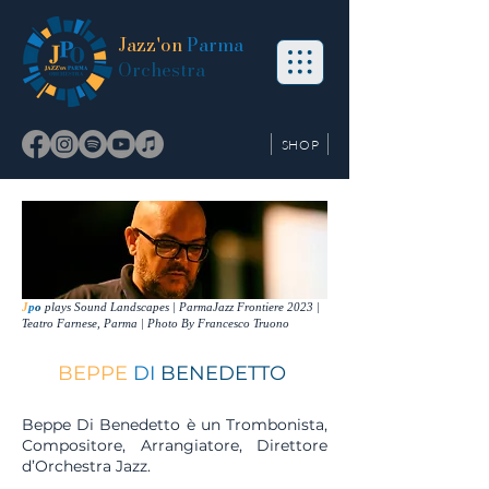
Jazz'on
Parma
Orchestra
SHOP
J
p
o
plays Sound Landscapes | ParmaJazz Frontiere 2023 |
Teatro Farnese, Parma | Photo By Francesco Truono
BEPPE
DI
BENEDETTO
Beppe Di Benedetto è un Trombonista,
Compositore, Arrangiatore, Direttore
d’Orchestra Jazz.